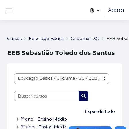
...
Ir para o conteúdo principal
Acessar
Painel lateral
Cursos
Educação Básica
Criciúma - SC
EEB Sebas
EEB Sebastião Toledo dos Santos
Categorias de Cursos
Buscar cursos
Buscar cursos
Expandir tudo
1º ano - Ensino Médio
2º ano - Ensino Médio