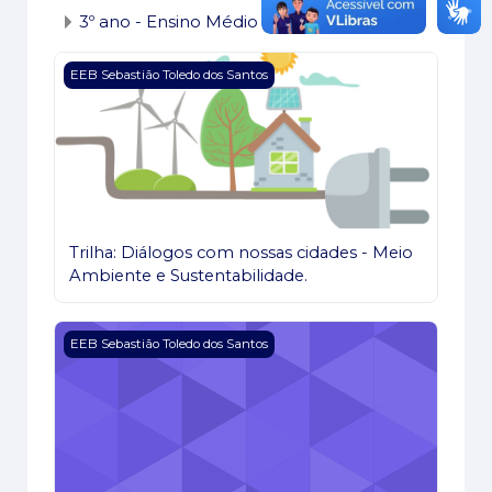
3º ano - Ensino Médio
Imagem do curso Trilha: Diálogos com nossas cidade
EEB Sebastião Toledo dos Santos
Trilha: Diálogos com nossas cidades - Meio
Ambiente e Sustentabilidade.
Imagem do curso LABORATÓRIO DE CIÊNCIAS 202
EEB Sebastião Toledo dos Santos