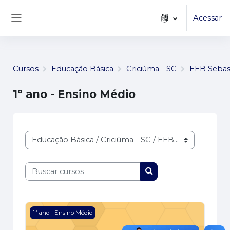
...
Ir para o conteúdo principal
Acessar
Painel lateral
Cursos
Educação Básica
Criciúma - SC
EEB Sebas
1º ano - Ensino Médio
Categorias de Cursos
Buscar cursos
Buscar cursos
Imagem do curso Laboratório de Química
1º ano - Ensino Médio