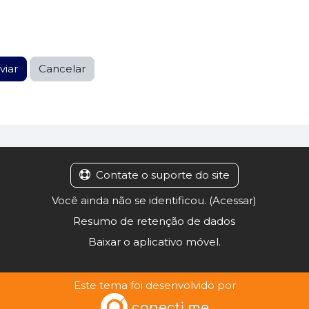
Contate o suporte do site
Você ainda não se identificou. (
Acessar
)
Resumo de retenção de dados
Baixar o aplicativo móvel.
Este tema foi desenvolvido por