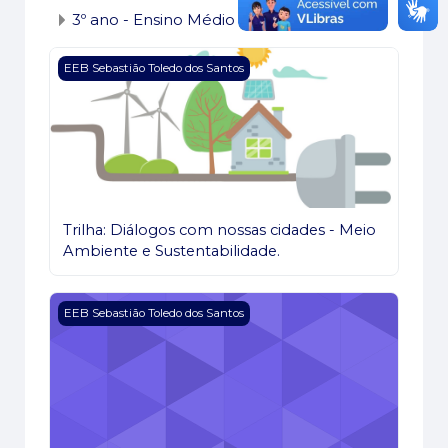
3º ano - Ensino Médio
Course image Trilha: Diálogos com nossas cidades - 
EEB Sebastião Toledo dos Santos
Trilha: Diálogos com nossas cidades - Meio
Ambiente e Sustentabilidade.
Course image LABORATÓRIO DE CIÊNCIAS 2021
EEB Sebastião Toledo dos Santos