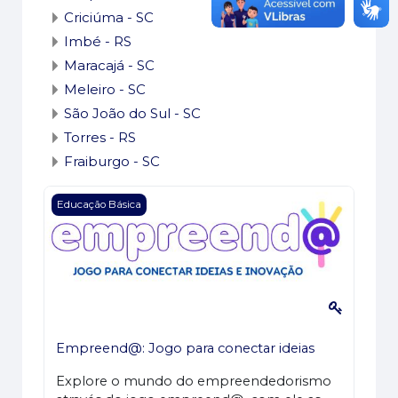
Criciúma - SC
Imbé - RS
Maracajá - SC
Meleiro - SC
São João do Sul - SC
Torres - RS
Fraiburgo - SC
Imagem do curso Empreend@: Jogo para conectar i
Educação Básica
Empreend@: Jogo para conectar ideias
Explore o mundo do empreendedorismo