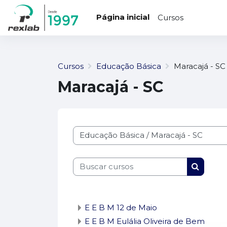
...
Ir para o conteúdo principal
Página inicial
Cursos
Cursos
Educação Básica
Maracajá - SC
Maracajá - SC
Categorias de Cursos
Buscar cursos
Buscar 
E E B M 12 de Maio
E E B M Eulália Oliveira de Bem