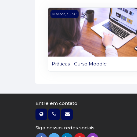
Imagem do curso Práticas - Curso M
Maracajá - SC
Práticas - Curso Moodle
Entre em contato
Siga nossas redes sociais