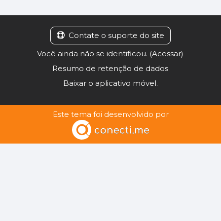
Contate o suporte do site
Você ainda não se identificou. (
Acessar
)
Resumo de retenção de dados
Baixar o aplicativo móvel.
Este tema foi desenvolvido por