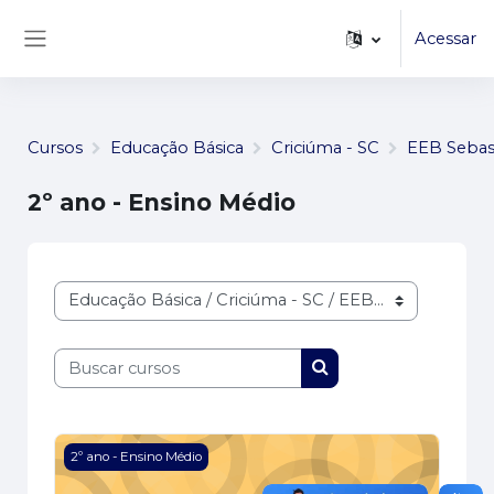
...
Ir para o conteúdo principal
Acessar
Painel lateral
Cursos
Educação Básica
Criciúma - SC
EEB Sebas
2º ano - Ensino Médio
Categorias de Cursos
Buscar cursos
Buscar cursos
Imagem do curso Física - 203 -2022
2º ano - Ensino Médio