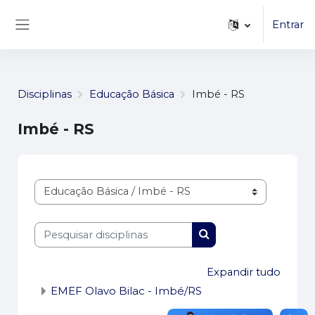
...
Ir para o conteúdo principal
Entrar
Painel lateral
Disciplinas
Educação Básica
Imbé - RS
Imbé - RS
Categorias de disciplinas
Pesquisar disciplinas
Pesquisar disciplinas
Expandir tudo
EMEF Olavo Bilac - Imbé/RS