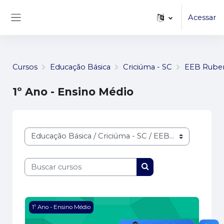
...
Ir para o conteúdo principal
Acessar
Painel lateral
Cursos
Educação Básica
Criciúma - SC
EEB Ruben
1º Ano - Ensino Médio
Categorias de Cursos
Buscar cursos
Buscar cursos
Imagem do curso Turma 103
1º Ano - Ensino Médio